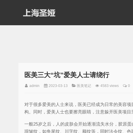
医美三大“坑”爱美人士请绕行
admin
2023-03-13
医美笔记
4583 views
0
对于很多爱美的人士来说，医美已经成为日常的美容项
构。同时，爱美人士也要擦亮眼睛，注意躲开医美项目里
一般25岁之后，人的皮肤会开始逐渐流失水分，胶原
现皱纹，如鱼尾纹、川字纹、额纹等，同时法令纹、色