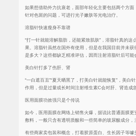
如果想借助外力抗衰老，面部年轻化主要包括两个方面
针对色斑的问题，可进行光子嫩肤等光电治疗。
溶脂针快速瘦身不靠谱
“打一针就能溶解脂肪，还能紧致肌肤”，溶脂针真的
果。溶脂针虽然在国外有使用，但是在我国目前并未获
是多大？这些都缺乏精准评估，因而注射溶脂针后可能
美白针打多了伤肝、肾
“一白遮百丑”“夏天晒黑了，打美白针就能恢复”，美
作用，但是过量或长时间注射维生素C会对肝、肾造成
医用面膜功效强只是个传说
如今，医用面膜在网络上销售火爆，据说比普通面膜更
敷料，一般只含有透明质酸和一些简单的玻尿酸成分，
有些商家卖包装和概念，打着胶原蛋白、生长因子等噱头