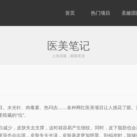
首页
热门项目
圣娅团
医美笔记
上海圣娅，赋能美业
目。水光针、肉毒素、热玛吉……各种网红医美项目让人挑花了眼。
暗藏的“坑”。
蛋白减少，皮肤失去支撑，这时就容易产生细纹。同时，皮下脂肪也会
斑等也会出现，皮肤失去光泽，皮肤衰老更加明显。到40岁时，除